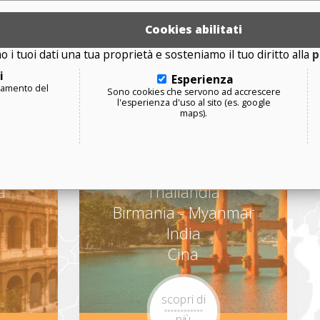
Cookies abilitati
 i tuoi dati una tua proprietà e sosteniamo il tuo diritto alla
p
Asia
i
Esperienza
onamento del
Sono cookies che servono ad accrescere
l'esperienza d'uso al sito (es. google
y
Vietnam
maps).
Azerbaijan
Giappone
Oman
a
Thailandia
Birmania - Myanmar
India
Cina
scopri di
più