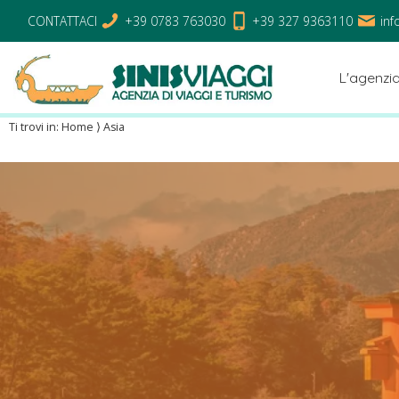
CONTATTACI
+39 0783 763030
+39 327 9363110
inf
L'agenzi
Ti trovi in:
Home
⟩
Asia