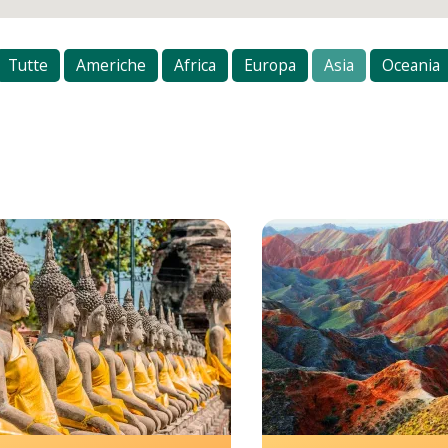
Tutte
Americhe
Africa
Europa
Asia
Oceania