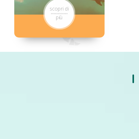
scopri di
più
I