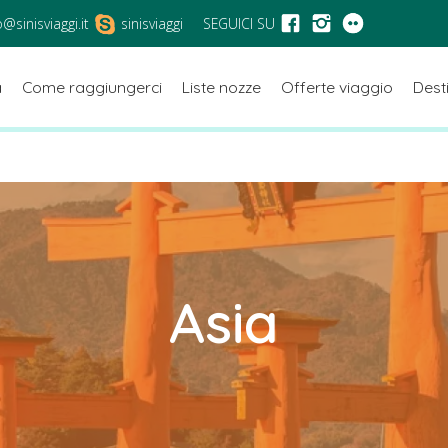
o@sinisviaggi.it
sinisviaggi
SEGUICI SU
a
Come raggiungerci
Liste nozze
Offerte viaggio
Dest
Asia