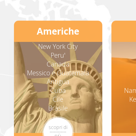
Americhe
New York City
Peru'
Canada
Messico e Guatemala
Antigua
Cuba
Nam
Cile
Ke
Brasile
scopri di
più