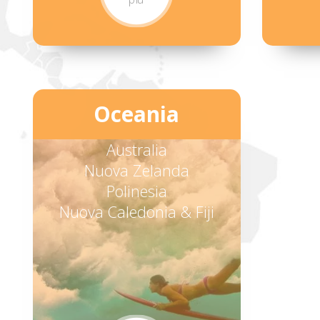
Oceania
Australia
Nuova Zelanda
Polinesia
Nuova Caledonia & Fiji