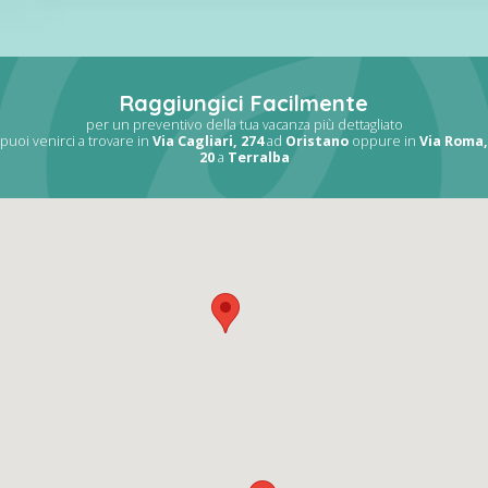
Raggiungici Facilmente
per un preventivo della tua vacanza più dettagliato
puoi venirci a trovare in
Via Cagliari, 274
ad
Oristano
oppure in
Via Roma,
20
a
Terralba