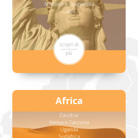
Messico e Guatemala
Cuba
scopri di
più
Africa
Zanzibar
Kenya e Tanzania
Uganda
Sudafrica