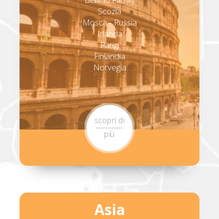
Scozia
Mosca - Russia
Irlanda
Parigi
Finlandia
Norvegia
scopri di
più
Asia