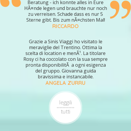
Beratung - ich konnte alles in Eure
HÃ¤nde legen und brauchte nur noch
zu verreisen. Schade dass es nur 5
Sterne gibt. Bis zum nÃ¤chsten Mal!
RICCARDO
Grazie a Sinis Viaggi ho visitato le
meraviglie del Trentino. Ottima la
scelta di location e menÃ¹. La titolare
Rosy ci ha coccolato con la sua sempre
pronta disponibilitÃ a ogni esigenza
del gruppo. Giovanna guida
bravissima e instancabile.
ANGELA ZURRU
leggili
tutti