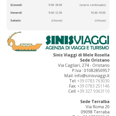
Giovedì
9:00-18:00
(orario continuato)
Venerdì
9:00-12:30
16:30-19:00
Sabato
(chiuso)
(chiuso)
Sinis Viaggi di Mele Rosella
Sede Oristano
Via Cagliari, 274 - Oristano
P.Iva : 01082850957
Mail: info@sinisviaggi.it
Tel:
+39 0783 763030
Fax:
+39 0783 251146
Cell:
+39 327 9363110
Sede Terralba
Via Roma 20
09098 Terraba