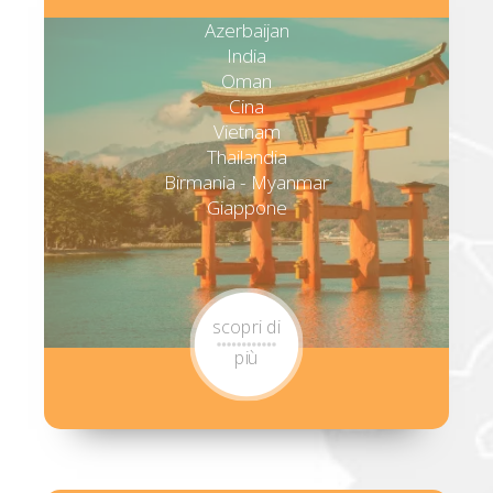
Azerbaijan
India
Oman
Cina
Vietnam
Thailandia
Birmania - Myanmar
Giappone
scopri di
più