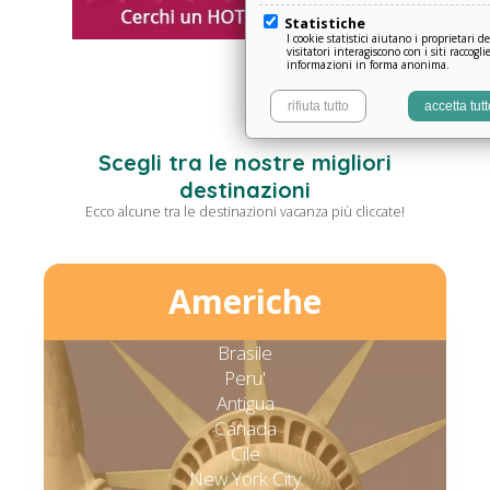
Statistiche
I cookie statistici aiutano i proprietari d
visitatori interagiscono con i siti raccog
informazioni in forma anonima.
rifiuta tutto
accetta tutt
Scegli tra le nostre migliori
destinazioni
Ecco alcune tra le destinazioni vacanza più cliccate!
Americhe
Brasile
Peru'
Antigua
Canada
Cile
New York City