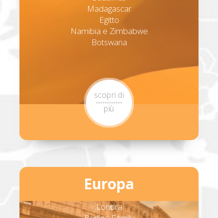
Madagascar
Egitto
Namibia e Zimbabwe
Botswana
scopri di
più
Europa
Londra
Berlino Family