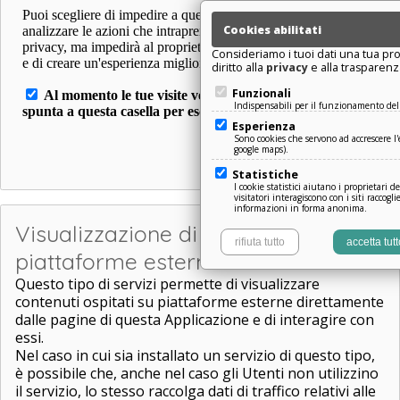
Cookies abilitati
Consideriamo i tuoi dati una tua pro
diritto alla
privacy
e alla trasparenz
Funzionali
Indispensabili per il funzionamento del 
Esperienza
Sono cookies che servono ad accrescere l'e
google maps).
Statistiche
I cookie statistici aiutano i proprietari d
visitatori interagiscono con i siti raccog
informazioni in forma anonima.
Visualizzazione di contenuti da
rifiuta tutto
accetta tutt
piattaforme esterne
Questo tipo di servizi permette di visualizzare
contenuti ospitati su piattaforme esterne direttamente
dalle pagine di questa Applicazione e di interagire con
essi.
Nel caso in cui sia installato un servizio di questo tipo,
è possibile che, anche nel caso gli Utenti non utilizzino
il servizio, lo stesso raccolga dati di traffico relativi alle