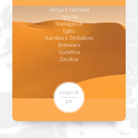
Kenya e Tanzania
Uganda
Madagascar
Egitto
Namibia e Zimbabwe
Botswana
Sudafrica
Zanzibar
scopri di
più