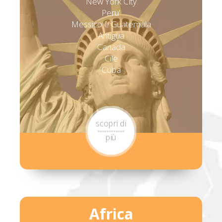
New York City
Peru'
Messico e Guatemala
Antigua
Canada
Cile
Cuba
scopri di
più
Africa