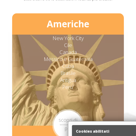
Americhe
New York City
Cile
Canada
Messico e Guatemala
Cuba
Brasile
Antigua
Peru'
scopri di
più
Cookies abilitati