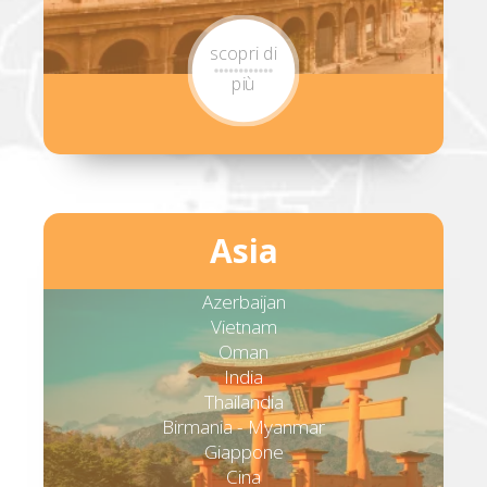
scopri di
più
Asia
Azerbaijan
Vietnam
Oman
India
Thailandia
Birmania - Myanmar
Giappone
Cina