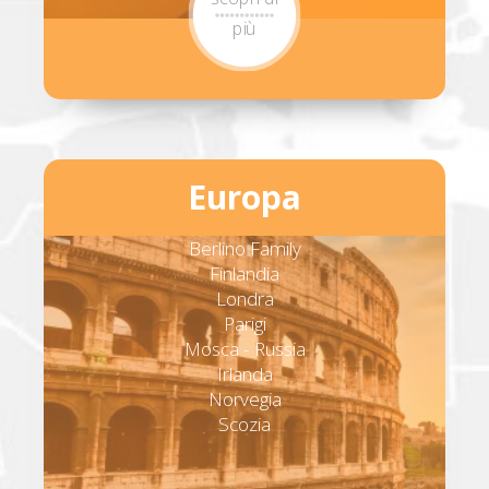
più
Europa
Berlino Family
Finlandia
Londra
Parigi
Mosca - Russia
Irlanda
Norvegia
Scozia