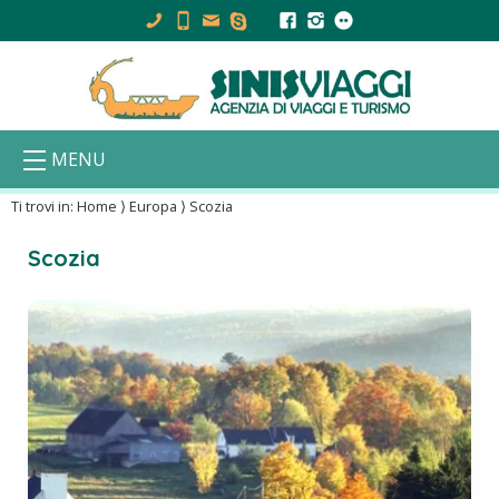
MENU
Ti trovi in:
Home
⟩
Europa
⟩
Scozia
Scozia