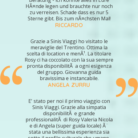
Beratung - ich konnte alles in Eure
HÃ¤nde legen und brauchte nur noch
zu verreisen. Schade dass es nur 5
Sterne gibt. Bis zum nÃ¤chsten Mal!
RICCARDO
Grazie a Sinis Viaggi ho visitato le
meraviglie del Trentino. Ottima la
scelta di location e menÃ¹. La titolare
Rosy ci ha coccolato con la sua sempre
pronta disponibilitÃ a ogni esigenza
del gruppo. Giovanna guida
bravissima e instancabile.
ANGELA ZURRU
E' stato per noi il primo viaggio con
Sinis Viaggi. Grazie alla simpatia
disponibilitÃ e grande
professionalitÃ di Rosy Valeria Nicola
e di Angela (super guida locale) Ã¨
stata una bellissima esperienza sia