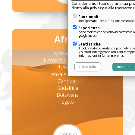
Consideriamo i tuoi dati una tua pro
diritto alla
privacy
e alla trasparenz
Funzionali
Indispensabili per il funzionamento del 
Esperienza
Sono cookies che servono ad accrescere l'e
Africa
google maps).
Statistiche
I cookie statistici aiutano i proprietari d
Madagascar
visitatori interagiscono con i siti raccog
informazioni in forma anonima.
Namibia e Zimbabwe
Uganda
rifiuta tutto
accetta tutt
Kenya e Tanzania
Zanzibar
Sudafrica
Botswana
Egitto
scopri di