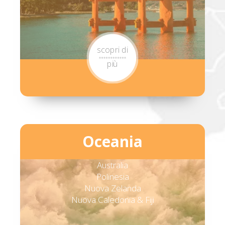
scopri di
più
Oceania
Australia
Polinesia
Nuova Zelanda
Nuova Caledonia & Fiji