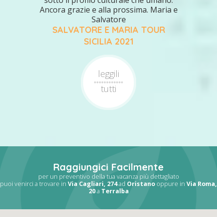
sotto il profilo culturale che umano.
Ancora grazie e alla prossima. Maria e
Salvatore
SALVATORE E MARIA TOUR
SICILIA 2021
leggili
tutti
Raggiungici Facilmente
per un preventivo della tua vacanza più dettagliato
puoi venirci a trovare in
Via Cagliari, 274
ad
Oristano
oppure in
Via Roma,
20
a
Terralba