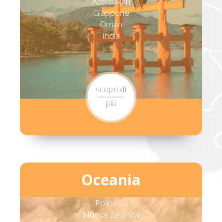
Azerbaijan
Giappone
Oman
India
scopri di
più
Oceania
Polinesia
Nuova Zelanda