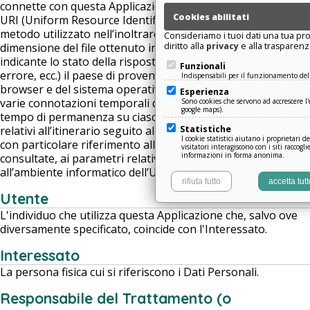
connette con questa Applicazione, gli indirizzi in notazione
Cookies abilitati
URI (Uniform Resource Identifier), l’orario della richiesta, il
metodo utilizzato nell’inoltrare la richiesta al server, la
Consideriamo i tuoi dati una tua pro
diritto alla
privacy
e alla trasparenz
dimensione del file ottenuto in risposta, il codice numerico
indicante lo stato della risposta dal server (buon fine,
Funzionali
errore, ecc.) il paese di provenienza, le caratteristiche del
Indispensabili per il funzionamento del 
browser e del sistema operativo utilizzati dal visitatore, le
Esperienza
varie connotazioni temporali della visita (ad esempio il
Sono cookies che servono ad accrescere l'e
google maps).
tempo di permanenza su ciascuna pagina) e i dettagli
Statistiche
relativi all’itinerario seguito all’interno dell’Applicazione,
I cookie statistici aiutano i proprietari d
con particolare riferimento alla sequenza delle pagine
visitatori interagiscono con i siti raccog
informazioni in forma anonima.
consultate, ai parametri relativi al sistema operativo e
all’ambiente informatico dell’Utente.
rifiuta tutto
accetta tutt
Utente
L'individuo che utilizza questa Applicazione che, salvo ove
diversamente specificato, coincide con l'Interessato.
Interessato
La persona fisica cui si riferiscono i Dati Personali.
Responsabile del Trattamento (o