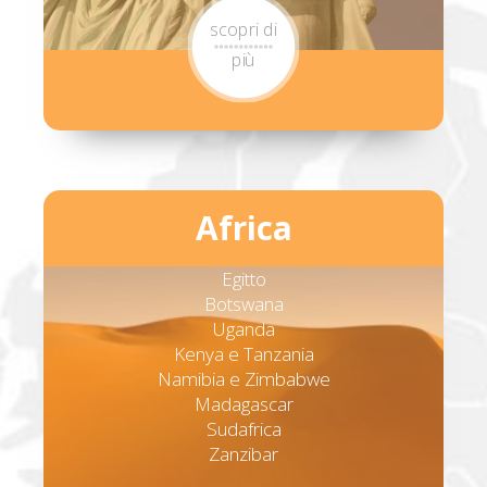
scopri di
più
Africa
Egitto
Botswana
Uganda
Kenya e Tanzania
Namibia e Zimbabwe
Madagascar
Sudafrica
Zanzibar