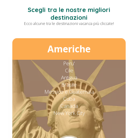
Scegli tra le nostre migliori
destinazioni
Ecco alcune tra le destinazioni vacanza più cliccate!
Americhe
Peru'
Cile
Antigua
Brasile
Messico e Guatemala
Cuba
Canada
New York City