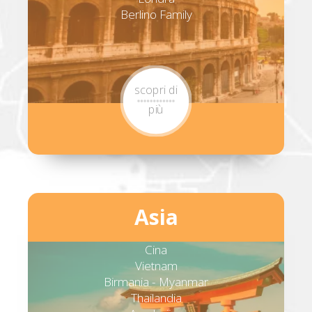
Berlino Family
scopri di
più
Asia
Cina
Vietnam
Birmania - Myanmar
Thailandia