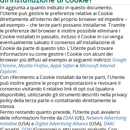
In aggiunta a quanto indicato in questo documento,
l'Utente può gestire le preferenze relative ai Cookie
direttamente all'interno del proprio browser ed impedire –
ad esempio – che terze parti possano installarne. Tramite
le preferenze del browser è inoltre possibile eliminare i
Cookie installati in passato, incluso il Cookie in cui venga
eventualmente salvato il consenso all'installazione di
Cookie da parte di questo sito. L'Utente può trovare
informazioni su come gestire i Cookie con alcuni dei
browser più diffusi ad esempio ai seguenti indirizzi:
Google
Chrome
,
Mozilla Firefox
,
Apple Safari
e
Microsoft Internet
Explorer
.
Con riferimento a Cookie installati da terze parti, l'Utente
può inoltre gestire le proprie impostazioni e revocare il
consenso visitando il relativo link di opt out (qualora
disponibile), utilizzando gli strumenti descritti nella privacy
policy della terza parte o contattando direttamente la
stessa.
Fermo restando quanto precede, l’Utente può avvalersi
delle informazioni fornite da
EDAA
(UE),
Network Advertising
Initiative
(USA) e
Digital Advertising Alliance
(USA),
DAAC
(Canada),
DDAI
(Giappone) o altri servizi analoghi. Con