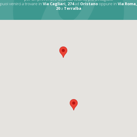
puoi venirci a trovare in
Via Cagliari, 274
ad
Oristano
oppure in
Via Roma,
20
a
Terralba