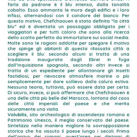
farla da padrone è il blu intenso, dalla tonalità
cobalto. Esso ammanta le mura degli edifici e i loro
infissi, alternandosi con il candore del bianco. Per
questo motivo, Chefchaouen è stata definita “la città
blu” ed è diventata un passaggio obbligato per i
viaggiatori e per tutti coloro che sono alla ricerca
dello scatto perfetto da immortalare sui social media.
Molte sono le ragioni addotte per spiegare il motivo
che spinge gli abitanti di questa rilassata città a
scegliere il blu: secondo alcuni si tratta di una
tradizione inaugurata dagli Ebrei in fuga
dall’Inquisizione spagnola, secondo altri invece si
tratta di un espediente per allontanare gli insetti
fastidiosi, per rievocare atmosfere marine o più
semplicemente per dare sollievo dalla calura estiva.
Nessuna teoria, tuttavia, può essere data per certa.
Di sicuro, invece, si può affermare che Chefchaouen è
una delle città più belle del Marocco, lontana dal caos
delle città imperiali del paese e che merita
sicuramente una visita.
Volubilis
, sito archeologico di ascendenza romana e
Patrimonio Unesco, il meglio conservato del paese.
Sintetizza nella maniera migliore la sovrapposizione
storica che ha vissuto il paese lungo i secoli. Prima
dell’arrivo dei romani, quest’area nei dintorni di