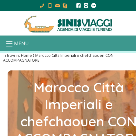
MENU
Ti trovi in:
Home
⟩
Marocco Città Imperiali e chefchaouen CON
ACCOMPAGNATORE
Marocco Città
Imperiali e
chefchaouen CO