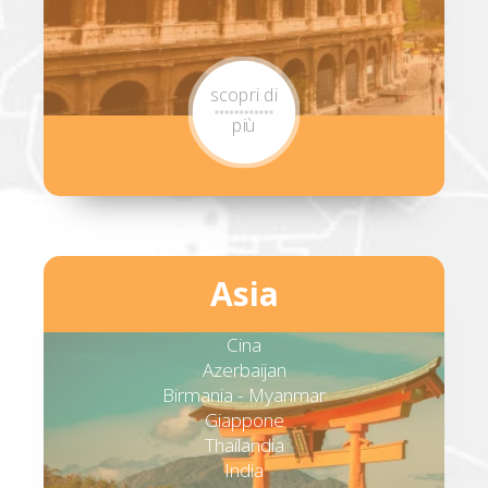
scopri di
più
Asia
Cina
Azerbaijan
Birmania - Myanmar
Giappone
Thailandia
India