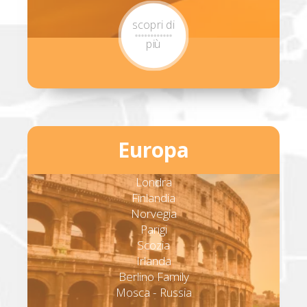
scopri di
più
Europa
Londra
Finlandia
Norvegia
Parigi
Scozia
Irlanda
Berlino Family
Mosca - Russia