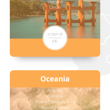
Vietnam
Oman
scopri di
più
Oceania
Australia
Polinesia
Nuova Caledonia & Fiji
Nuova Zelanda