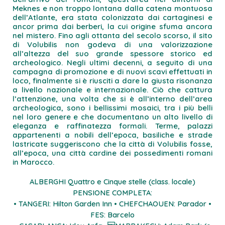
Meknes e non troppo lontana dalla catena montuosa
dell’Atlante, era stata colonizzata dai cartaginesi e
ancor prima dai berberi, la cui origine sfuma ancora
nel mistero. Fino agli ottanta del secolo scorso, il sito
di Volubilis non godeva di una valorizzazione
all’altezza del suo grande spessore storico ed
archeologico. Negli ultimi decenni, a seguito di una
campagna di promozione e di nuovi scavi effettuati in
loco, finalmente si è riusciti a dare la giusta risonanza
a livello nazionale e internazionale. Ciò che cattura
l’attenzione, una volta che si è all’interno dell’area
archeologica, sono i bellissimi mosaici, tra i più belli
nel loro genere e che documentano un alto livello di
eleganza e raffinatezza formali. Terme, palazzi
appartenenti a nobili dell’epoca, basiliche e strade
lastricate suggeriscono che la città di Volubilis fosse,
all’epoca, una città cardine dei possedimenti romani
in Marocco.
ALBERGHI Quattro e Cinque stelle (class. locale)
PENSIONE COMPLETA:
• TANGERI: Hilton Garden Inn • CHEFCHAOUEN: Parador •
FES: Barcelo