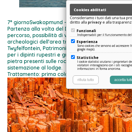
Cookies abilitati
Consideriamo i tuoi dati una tua pro
7° giorno
Swakopmund - Damaraland
diritto alla
privacy
e alla trasparenz
Partenza alla volta del Damaraland. Lungo il
Funzionali
percorso, possibilità di visitare i diversi siti
Indispensabili per il funzionamento del 
archeologici dell’area tra cui il famoso sito di
Esperienza
Sono cookies che servono ad accrescere l'e
Twyfelfontein, Patrimonio dell’Umanità e noto
google maps).
per i dipinti rupestri e graffiti dell’età della
Statistiche
pietra presenti sulle rocce di arenaria. Arrivo e
I cookie statistici aiutano i proprietari d
visitatori interagiscono con i siti raccog
sistemazione al lodge.
informazioni in forma anonima.
Trattamento: prima colazione e cena
rifiuta tutto
accetta tutt