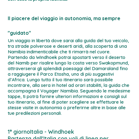
Il piacere del viaggio in autonomia, ma sempre
"guidato"
Un viaggio in libertà dove sarai alla guida del tuo veicolo,
tra strade polverose e deserti aridi, alla scoperta di una
Namibia indimenticabile che ti rimarrà nel cuore.
Partendo da Windhoek potrai spostarti verso il deserto
del Namib per risalire lungo la costa verso Swakopmund,
attraverserai gli splendidi paesaggi del Damaraland fino
a raggiugere il Parco Etosha, uno di più suggestivi
d’Africa. Lungo tutto il tuo itinerario sarà possibile
incontrare, alla sera in hotel ad orari stabiliti, la guida che
accompagna il Voyager Namibia. Seguendo le medesime
tappe, ti potrà fornire ulteriori informazioni e consigli sul
tuo itinerario, al fine di poter scegliere se effettuare le
stesse visite in autonomia o preferirne altre in base alle
tue predilezioni personali.
1° giorno
Italia - Windhoek
Partenza dall'Italia con voli di linea per