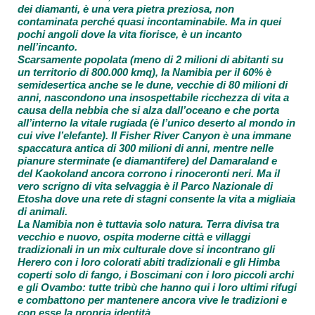
dei diamanti, è una vera pietra preziosa, non
contaminata perché quasi incontaminabile. Ma in quei
pochi angoli dove la vita fiorisce, è un incanto
nell’incanto.
Scarsamente popolata (meno di 2 milioni di abitanti su
un territorio di 800.000 kmq), la Namibia per il 60% è
semidesertica anche se le dune, vecchie di 80 milioni di
anni, nascondono una insospettabile ricchezza di vita a
causa della nebbia che si alza dall’oceano e che porta
all’interno la vitale rugiada (è l’unico deserto al mondo in
cui vive l’elefante). Il Fisher River Canyon è una immane
spaccatura antica di 300 milioni di anni, mentre nelle
pianure sterminate (e diamantifere) del Damaraland e
del Kaokoland ancora corrono i rinoceronti neri. Ma il
vero scrigno di vita selvaggia è il Parco Nazionale di
Etosha dove una rete di stagni consente la vita a migliaia
di animali.
La Namibia non è tuttavia solo natura. Terra divisa tra
vecchio e nuovo, ospita moderne città e villaggi
tradizionali in un mix culturale dove si incontrano gli
Herero con i loro colorati abiti tradizionali e gli Himba
coperti solo di fango, i Boscimani con i loro piccoli archi
e gli Ovambo: tutte tribù che hanno qui i loro ultimi rifugi
e combattono per mantenere ancora vive le tradizioni e
con esse la propria identità.